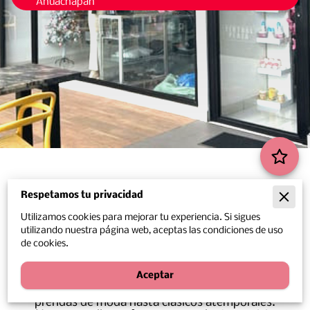
Ahuachapan
Tienda de moda en
Respetamos tu privacidad
Atiquizaya
Utilizamos cookies para mejorar tu experiencia. Si sigues
utilizando nuestra página web, aceptas las condiciones de uso
Bienvenido a Ariana’s Fashion Boutique, tu
de cookies.
destino para moda elegante y asequible en
Atiquizaya, El Salvador. Ubicados en Central
Aceptar
Plaza, ofrecemos una amplia gama de ropa
para hombres, mujeres y niños, desde
prendas de moda hasta clásicos atemporales.